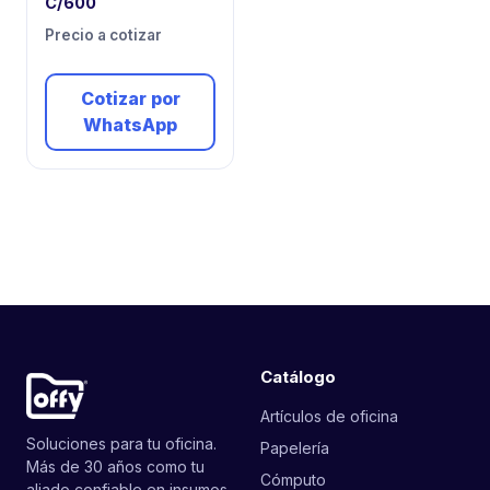
C/600
Precio a cotizar
Cotizar por
WhatsApp
Catálogo
Artículos de oficina
Soluciones para tu oficina.
Papelería
Más de 30 años como tu
Cómputo
aliado confiable en insumos