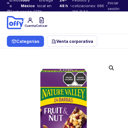
Envíos
todo
· Entrega
24–
Pedidos y
Iniciar
a
México
local en
48 h
cotizaciones: 686
sesión
Facturación CFDI
166 11 54
Cuenta
Cotizar
Categorías
Venta corporativa