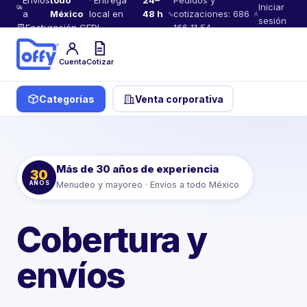
Envíos
todo
· Entrega
24–
Pedidos y
Iniciar
a
México
local en
48 h
cotizaciones: 686
sesión
Facturación CFDI
166 11 54
Cuenta
Cotizar
Categorías
Venta corporativa
Más de 30 años de experiencia
30
AÑOS
Menudeo y mayoreo · Envíos a todo México
Cobertura y
envíos