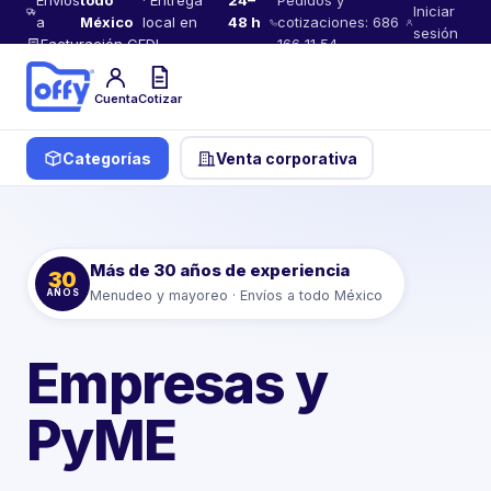
Envíos
todo
· Entrega
24–
Pedidos y
Iniciar
a
México
local en
48 h
cotizaciones: 686
sesión
Facturación CFDI
166 11 54
Cuenta
Cotizar
Categorías
Venta corporativa
Más de 30 años de experiencia
30
AÑOS
Menudeo y mayoreo · Envíos a todo México
Empresas y
PyME