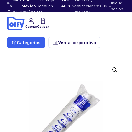
Envíos
todo
· Entrega
24–
Pedidos y
Iniciar
a
México
local en
48 h
cotizaciones: 686
sesión
Facturación CFDI
166 11 54
Cuenta
Cotizar
Categorías
Venta corporativa