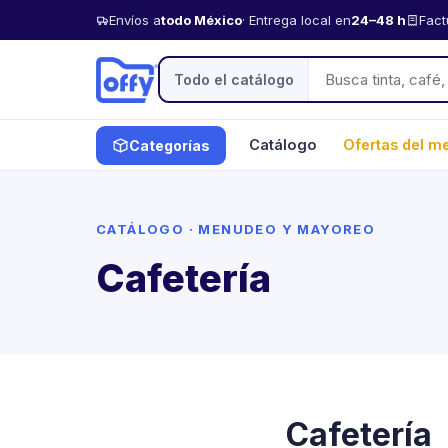
Envíos a
todo México
· Entrega local en
24–48 h
Fact
Todo el catálogo
Catálogo
Ofertas del m
Categorías
CATÁLOGO · MENUDEO Y MAYOREO
Cafetería
Cafetería