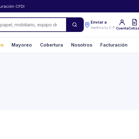
uración CFDI
Enviar a
Verifica tu C.P.
Cuenta
Cotiz
es
Mayoreo
Cobertura
Nosotros
Facturación