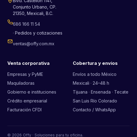
Blvd. Castellón 1141,
Conjunto Urbano, CP.
21350, Mexicali, B.C.
686 166 11 54
· Pedidos y cotizaciones
ventas@offy.com.mx
Venta corporativa
Cobertura y envíos
Empresas y PyME
Envíos a todo México
Maquiladoras
Mexicali · 24–48 h
Gobierno e instituciones
Tijuana · Ensenada · Tecate
Crédito empresarial
San Luis Río Colorado
Facturación CFDI
Contacto / WhatsApp
© 2026 Offy · Soluciones para tu oficina.