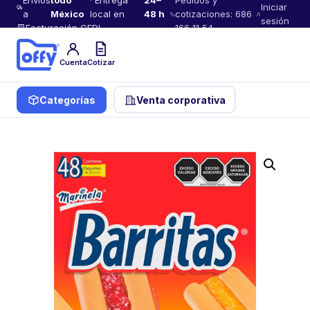
Envíos
todo
· Entrega
24–
Pedidos y
Iniciar
a
México
local en
48 h
cotizaciones: 686
sesión
Facturación CFDI
166 11 54
Cuenta
Cotizar
Categorías
Venta corporativa