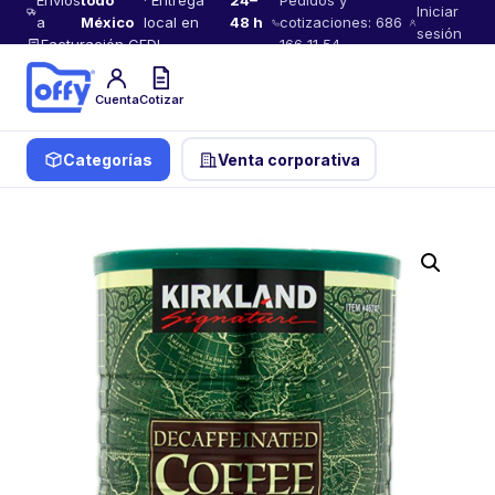
Envíos
todo
· Entrega
24–
Pedidos y
Iniciar
a
México
local en
48 h
cotizaciones: 686
sesión
Facturación CFDI
166 11 54
Cuenta
Cotizar
Categorías
Venta corporativa