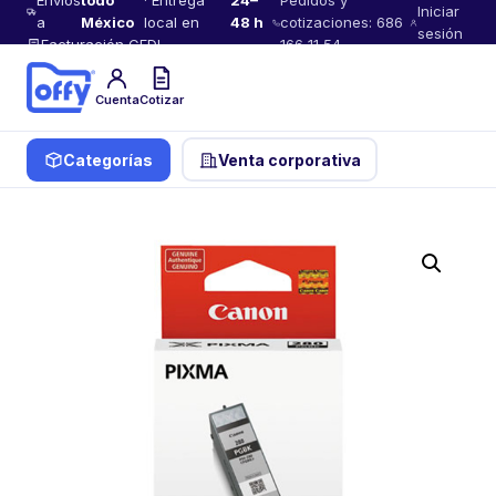
Envíos
todo
· Entrega
24–
Pedidos y
Iniciar
a
México
local en
48 h
cotizaciones: 686
sesión
Facturación CFDI
166 11 54
Cuenta
Cotizar
Categorías
Venta corporativa