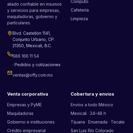
Cómputo
aliado confiable en insumos
Cafetería
y servicios para empresas,
maquiladoras, gobierno y
Limpieza
particulares.
Blvd. Castellón 1141,
Conjunto Urbano, CP.
21350, Mexicali, B.C.
686 166 11 54
· Pedidos y cotizaciones
ventas@offy.com.mx
Venta corporativa
Cobertura y envíos
Empresas y PyME
Envíos a todo México
Maquiladoras
Mexicali · 24–48 h
Gobierno e instituciones
Tijuana · Ensenada · Tecate
Crédito empresarial
San Luis Río Colorado