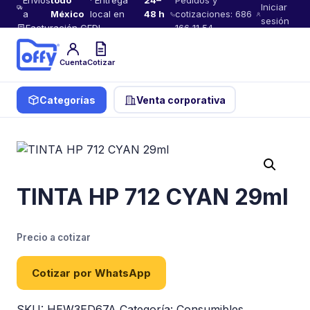
Envíos
todo
· Entrega
24–
Pedidos y
Iniciar
a
México
local en
48 h
cotizaciones: 686
sesión
Facturación CFDI
166 11 54
Cuenta
Cotizar
Categorías
Venta corporativa
TINTA HP 712 CYAN 29ml
Precio a cotizar
Cotizar por WhatsApp
SKU:
HEW3ED67A
Categoría:
Consumibles