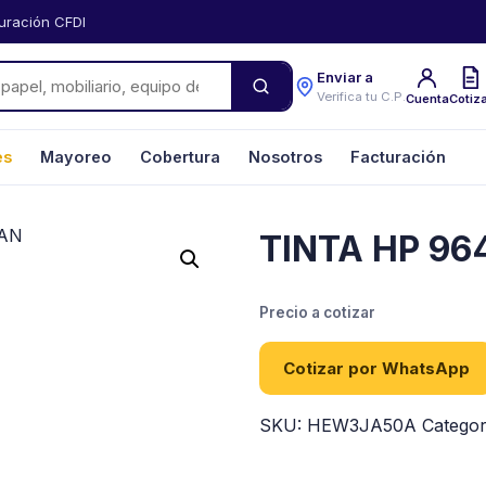
uración CFDI
Enviar a
Verifica tu C.P.
Cuenta
Cotiz
es
Mayoreo
Cobertura
Nosotros
Facturación
TINTA HP 96
Precio a cotizar
Cotizar por WhatsApp
SKU:
HEW3JA50A
Categor