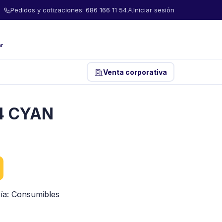
Pedidos y cotizaciones: 686 166 11 54
Iniciar sesión
ar
Venta corporativa
4 CYAN
ía:
Consumibles