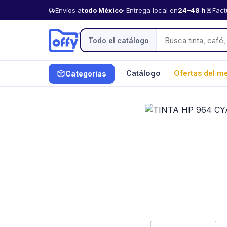
Envíos a
todo México
· Entrega local en
24–48 h
Fact
Todo el catálogo
Catálogo
Ofertas del m
Categorías