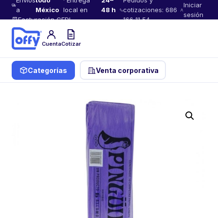
Envíos
todo
· Entrega
24–
Pedidos y
Iniciar
a
México
local en
48 h
cotizaciones: 686
sesión
Facturación CFDI
166 11 54
Cuenta
Cotizar
Categorías
Venta corporativa