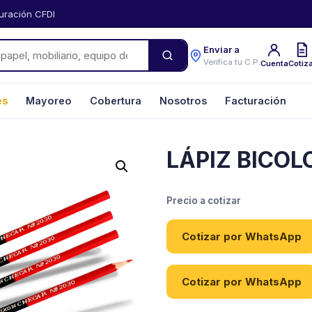
uración CFDI
Enviar a
Verifica tu C.P.
Cuenta
Cotiz
es
Mayoreo
Cobertura
Nosotros
Facturación
LÁPIZ BICOL
Precio a cotizar
Cotizar por WhatsApp
Cotizar por WhatsApp