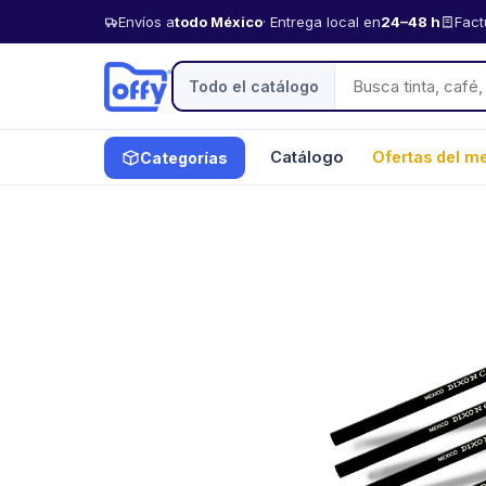
Envíos a
todo México
· Entrega local en
24–48 h
Fact
Todo el catálogo
Catálogo
Ofertas del m
Categorías