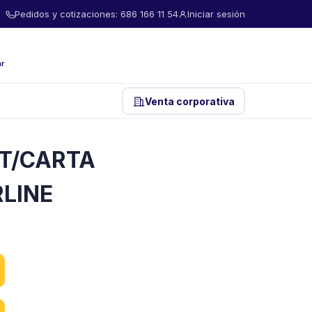
Pedidos y cotizaciones: 686 166 11 54
Iniciar sesión
ar
Venta corporativa
 T/CARTA
RLINE