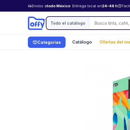
Envíos a
todo México
· Entrega local en
24–48 h
Fact
Todo el catálogo
Catálogo
Ofertas del m
Categorías