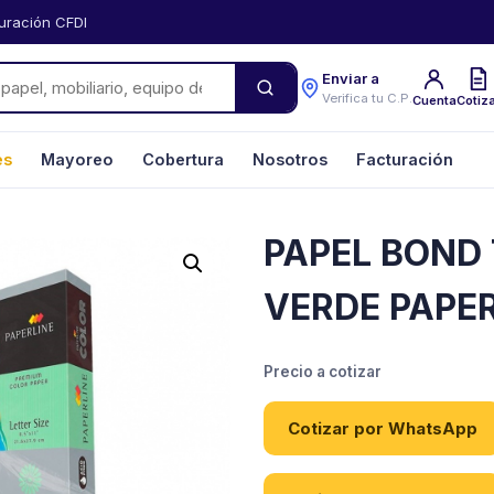
uración CFDI
Enviar a
Verifica tu C.P.
Cuenta
Cotiz
es
Mayoreo
Cobertura
Nosotros
Facturación
PAPEL BOND
VERDE PAPE
Precio a cotizar
Cotizar por WhatsApp