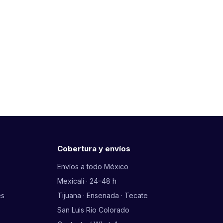
Cobertura y envíos
Envíos a todo México
Mexicali · 24–48 h
es
Tijuana · Ensenada · Tecate
San Luis Río Colorado