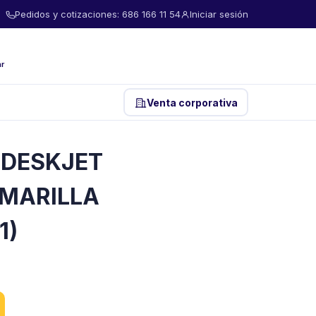
Pedidos y cotizaciones: 686 166 11 54
Iniciar sesión
ar
Venta corporativa
 DESKJET
AMARILLA
1)