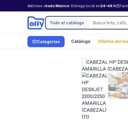
Envíos a
todo México
· Entrega local en
24–48 h
Fact
Todo el catálogo
Catálogo
Ofertas del m
Categorías