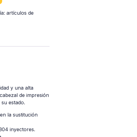
ía:
artículos de
idad y una alta
l cabezal de impresión
 su estado.
n la sustitución
304 inyectores.
a.