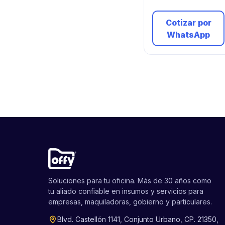
Cotizar por
WhatsApp
Soluciones para tu oficina. Más de 30 años como
tu aliado confiable en insumos y servicios para
empresas, maquiladoras, gobierno y particulares.
Blvd. Castellón 1141, Conjunto Urbano, CP. 21350,