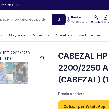
uración CFDI
Enviar a
Verifica tu C.P.
Cuenta
Cotiz
es
Mayoreo
Cobertura
Nosotros
Facturación
CABEZAL HP
2200/2250 
(CABEZAL) (1
Precio a cotizar
Cotizar por WhatsApp