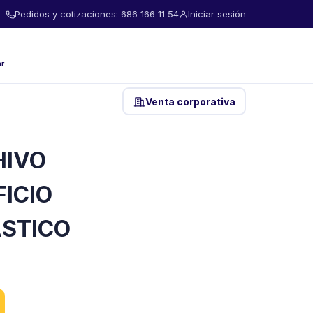
Pedidos y cotizaciones: 686 166 11 54
Iniciar sesión
ar
Venta corporativa
HIVO
ICIO
STICO