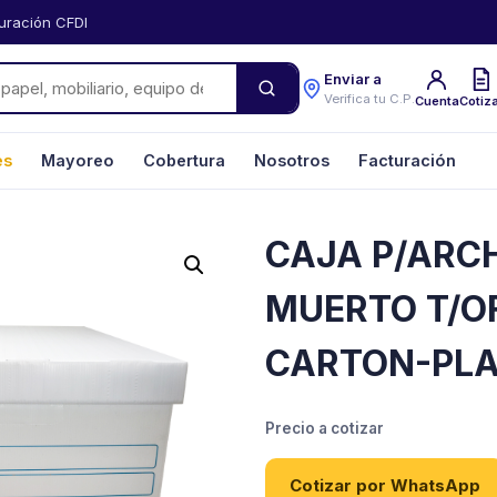
uración CFDI
Enviar a
Verifica tu C.P.
Cuenta
Cotiz
es
Mayoreo
Cobertura
Nosotros
Facturación
CAJA P/ARC
MUERTO T/OF
CARTON-PLA
Precio a cotizar
Cotizar por WhatsApp