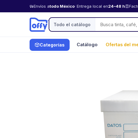
Envíos a
todo México
· Entrega local en
24–48 h
Fact
Todo el catálogo
Catálogo
Ofertas del m
Categorías