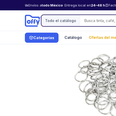
Envíos a
todo México
· Entrega local en
24–48 h
Fact
Todo el catálogo
Catálogo
Ofertas del m
Categorías