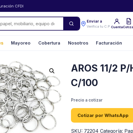
uración CFDI
Enviar a
Verifica tu C.P.
Cuenta
Cotiz
es
Mayoreo
Cobertura
Nosotros
Facturación
AROS 11/2 P
C/100
Precio a cotizar
Cotizar por WhatsApp
SKU:
72204
Categoría:
Pap