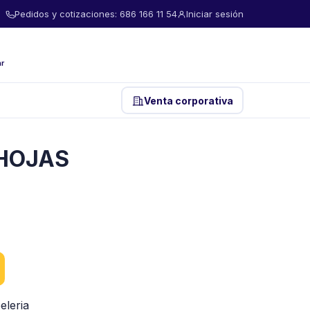
Pedidos y cotizaciones: 686 166 11 54
Iniciar sesión
ar
Venta corporativa
/HOJAS
eleria