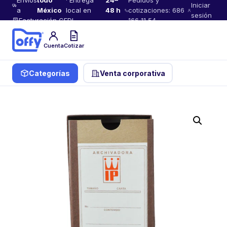
Envíos
todo
· Entrega
24–
Pedidos y
Iniciar
a
México
local en
48 h
cotizaciones: 686
sesión
Facturación CFDI
166 11 54
Cuenta
Cotizar
Categorías
Venta corporativa