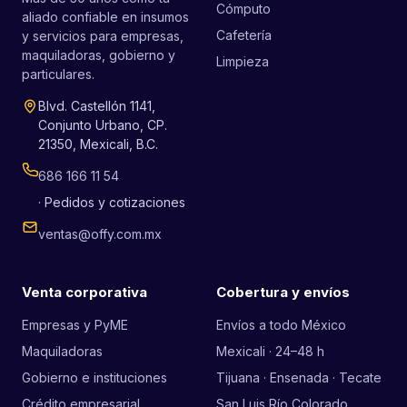
Cómputo
aliado confiable en insumos
Cafetería
y servicios para empresas,
maquiladoras, gobierno y
Limpieza
particulares.
Blvd. Castellón 1141,
Conjunto Urbano, CP.
21350, Mexicali, B.C.
686 166 11 54
· Pedidos y cotizaciones
ventas@offy.com.mx
Venta corporativa
Cobertura y envíos
Empresas y PyME
Envíos a todo México
Maquiladoras
Mexicali · 24–48 h
Gobierno e instituciones
Tijuana · Ensenada · Tecate
Crédito empresarial
San Luis Río Colorado