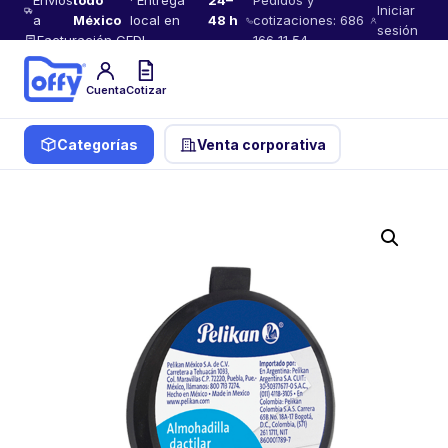
Envíos
todo
· Entrega
24–
Pedidos y
Iniciar
a
México
local en
48 h
cotizaciones: 686
sesión
Facturación CFDI
166 11 54
Cuenta
Cotizar
Categorías
Venta corporativa