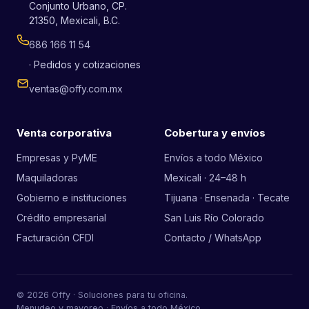
Conjunto Urbano, CP.
21350, Mexicali, B.C.
686 166 11 54
· Pedidos y cotizaciones
ventas@offy.com.mx
Venta corporativa
Cobertura y envíos
Empresas y PyME
Envíos a todo México
Maquiladoras
Mexicali · 24–48 h
Gobierno e instituciones
Tijuana · Ensenada · Tecate
Crédito empresarial
San Luis Río Colorado
Facturación CFDI
Contacto / WhatsApp
© 2026 Offy · Soluciones para tu oficina.
Menudeo y mayoreo · Envíos a todo México