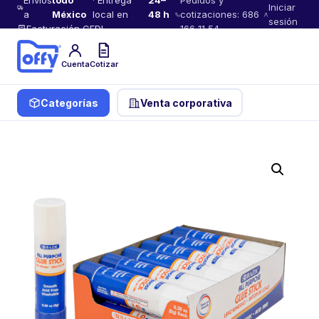
Envíos
todo
· Entrega
24–
Pedidos y
Iniciar
a
México
local en
48 h
cotizaciones: 686
sesión
Facturación CFDI
166 11 54
Cuenta
Cotizar
Categorías
Venta corporativa