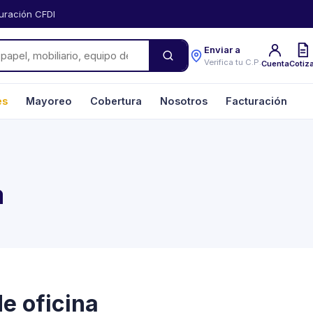
uración CFDI
Enviar a
Verifica tu C.P.
Cuenta
Cotiz
es
Mayoreo
Cobertura
Nosotros
Facturación
a
de oficina