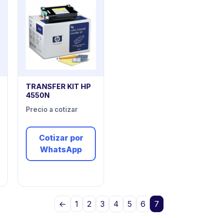
TRANSFER KIT HP
4550N
Precio a cotizar
Cotizar por
WhatsApp
←
1
2
3
4
5
6
7