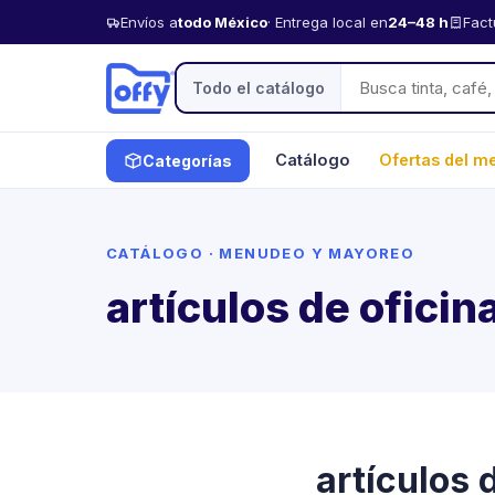
Envíos a
todo México
· Entrega local en
24–48 h
Fact
Todo el catálogo
Catálogo
Ofertas del m
Categorías
CATÁLOGO · MENUDEO Y MAYOREO
artículos de oficin
artículos 