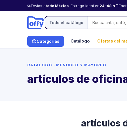
Envíos a
todo México
· Entrega local en
24–48 h
Fact
Todo el catálogo
Catálogo
Ofertas del m
Categorías
CATÁLOGO · MENUDEO Y MAYOREO
artículos de oficin
artículos 