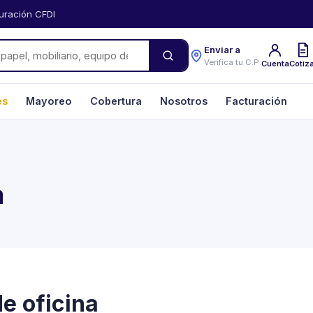
uración CFDI
Enviar a
Verifica tu C.P.
Cuenta
Cotiz
es
Mayoreo
Cobertura
Nosotros
Facturación
a
de oficina