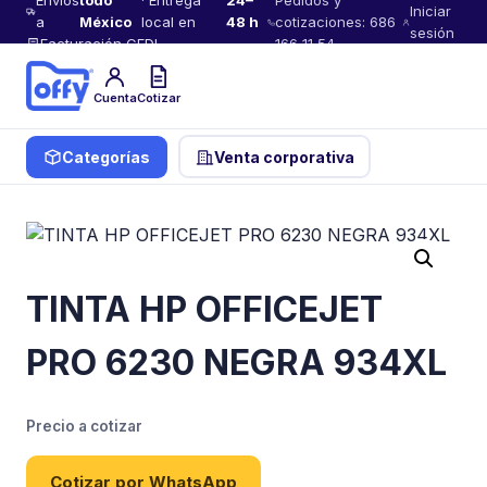
Envíos
todo
· Entrega
24–
Pedidos y
Iniciar
a
México
local en
48 h
cotizaciones: 686
sesión
Facturación CFDI
166 11 54
Cuenta
Cotizar
Categorías
Venta corporativa
TINTA HP OFFICEJET
PRO 6230 NEGRA 934XL
Precio a cotizar
Cotizar por WhatsApp