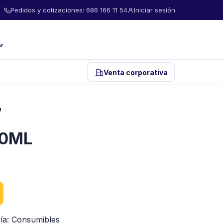
Pedidos y cotizaciones: 686 166 11 54
Iniciar sesión
ar
Venta corporativa
7
30ML
ía:
Consumibles