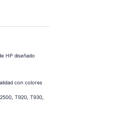
 de HP diseñado
calidad con colores
T2500, T920, T930,