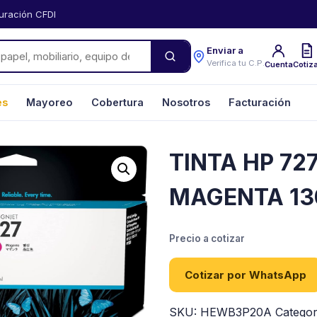
uración CFDI
Enviar a
Verifica tu C.P.
Cuenta
Cotiz
es
Mayoreo
Cobertura
Nosotros
Facturación
TINTA HP 72
MAGENTA 1
Precio a cotizar
Cotizar por WhatsApp
SKU:
HEWB3P20A
Categor