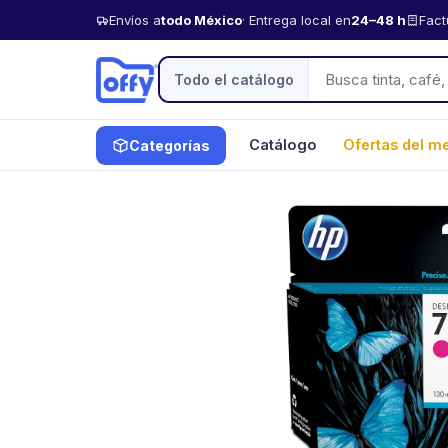
Envíos a
todo México
· Entrega local en
24–48 h
Fact
Todo el catálogo
Catálogo
Ofertas del m
Categorías