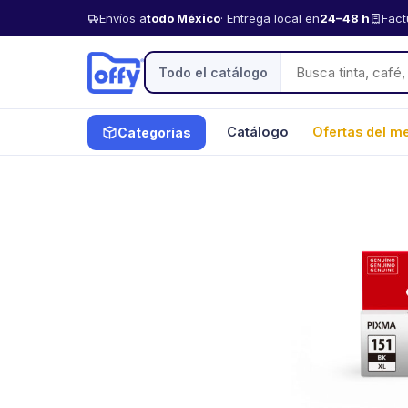
Envíos a
todo México
· Entrega local en
24–48 h
Fact
Todo el catálogo
Catálogo
Ofertas del m
Categorías