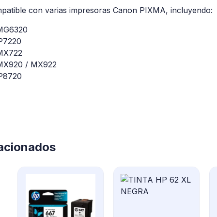
mpatible con varias impresoras Canon PIXMA, incluyendo:
MG6320
P7220
MX722
MX920 / MX922
P8720
lacionados