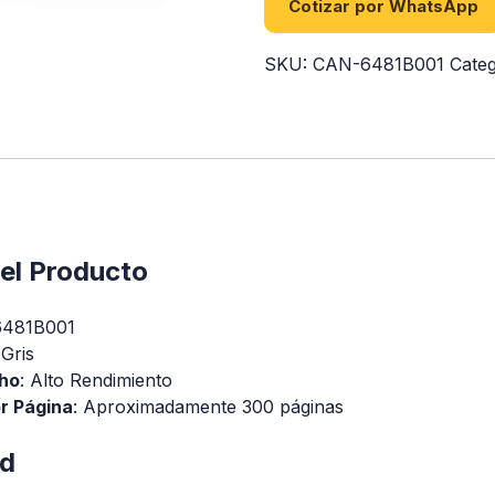
Cotizar por WhatsApp
SKU:
CAN-6481B001
Cate
el Producto
6481B001
 Gris
cho
: Alto Rendimiento
r Página
: Aproximadamente 300 páginas
ad