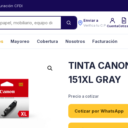
uración CFDI
Enviar a
Verifica tu C.P.
Cuenta
Cotiz
es
Mayoreo
Cobertura
Nosotros
Facturación
TINTA CANON
151XL GRAY
Precio a cotizar
Cotizar por WhatsApp