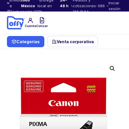
Envíos
todo
· Entrega
24–
Pedidos y
Iniciar
a
México
local en
48 h
cotizaciones: 686
sesión
Facturación CFDI
166 11 54
Cuenta
Cotizar
Categorías
Venta corporativa