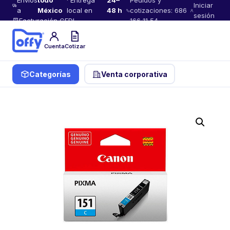
Envíos
todo
· Entrega
24–
Pedidos y
Iniciar
a
México
local en
48 h
cotizaciones: 686
sesión
Facturación CFDI
166 11 54
Cuenta
Cotizar
Categorías
Venta corporativa