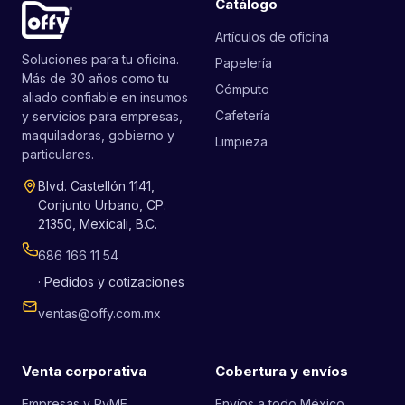
Catálogo
Artículos de oficina
Soluciones para tu oficina.
Papelería
Más de 30 años como tu
Cómputo
aliado confiable en insumos
Cafetería
y servicios para empresas,
maquiladoras, gobierno y
Limpieza
particulares.
Blvd. Castellón 1141,
Conjunto Urbano, CP.
21350, Mexicali, B.C.
686 166 11 54
· Pedidos y cotizaciones
ventas@offy.com.mx
Venta corporativa
Cobertura y envíos
Empresas y PyME
Envíos a todo México