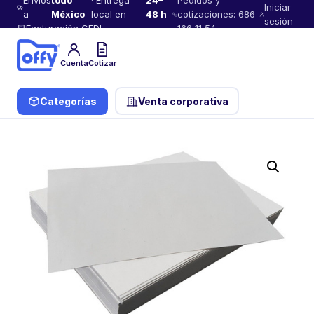
Envíos
todo
· Entrega
24–
Pedidos y
Iniciar
a
México
local en
48 h
cotizaciones: 686
sesión
Facturación CFDI
166 11 54
Cuenta
Cotizar
Categorías
Venta corporativa