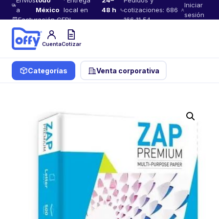
Envíos
todo
· Entrega
24–
Pedidos y
Iniciar
a
México
local en
48 h
cotizaciones: 686
sesión
Facturación CFDI
166 11 54
Cuenta
Cotizar
Categorías
Venta corporativa