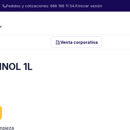
Pedidos y cotizaciones: 686 166 11 54
Iniciar sesión
ar
Venta corporativa
INOL 1L
mpieza