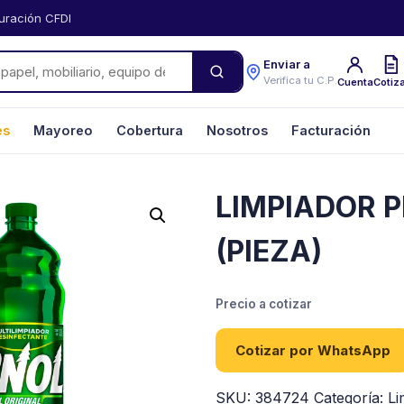
uración CFDI
Enviar a
Verifica tu C.P.
Cuenta
Cotiz
es
Mayoreo
Cobertura
Nosotros
Facturación
LIMPIADOR P
(PIEZA)
Precio a cotizar
Cotizar por WhatsApp
SKU:
384724
Categoría:
Li