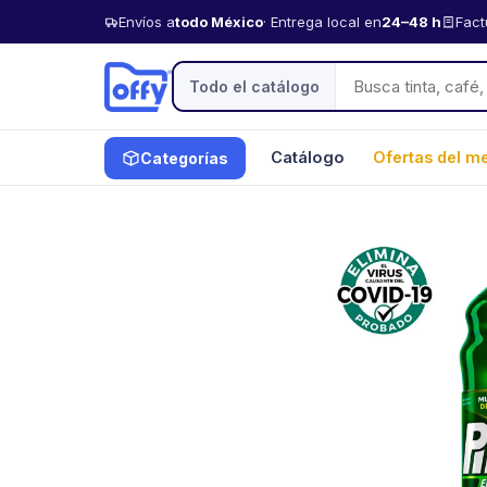
Envíos a
todo México
· Entrega local en
24–48 h
Fact
Todo el catálogo
Catálogo
Ofertas del m
Categorías