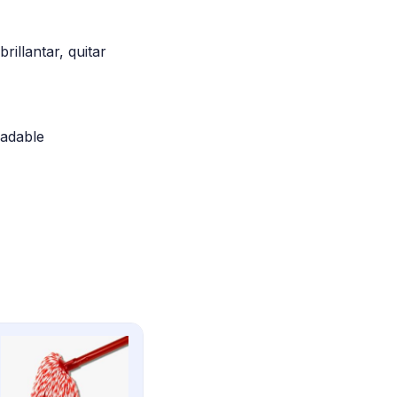
illantar, quitar
radable