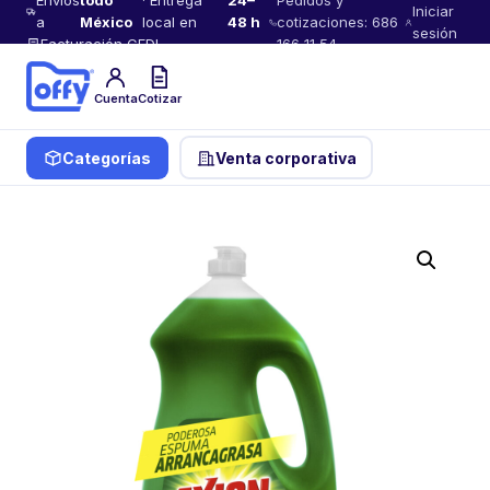
Envíos
todo
· Entrega
24–
Pedidos y
Iniciar
a
México
local en
48 h
cotizaciones: 686
sesión
Facturación CFDI
166 11 54
Cuenta
Cotizar
Categorías
Venta corporativa