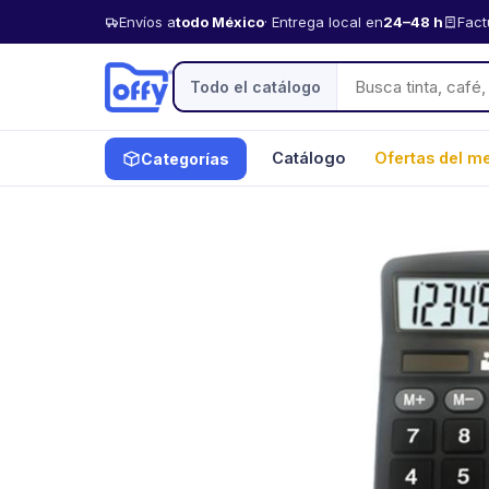
Envíos a
todo México
· Entrega local en
24–48 h
Fact
Todo el catálogo
Catálogo
Ofertas del m
Categorías