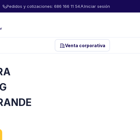
Pedidos y cotizaciones: 686 166 11 54
Iniciar sesión
ar
Venta corporativa
RA
IG
RANDE