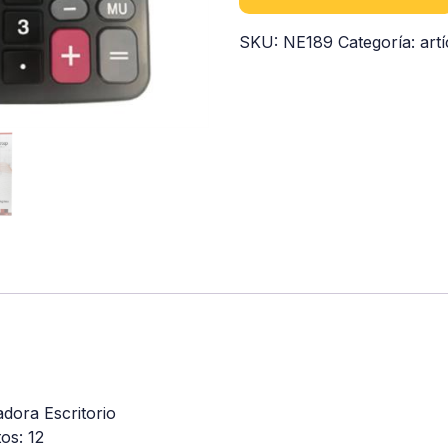
SKU:
NE189
Categoría:
art
adora Escritorio
tos: 12