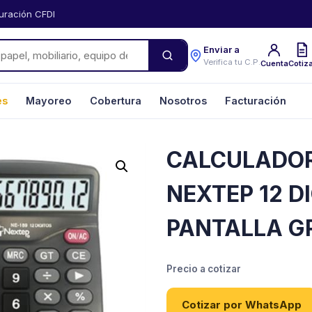
uración CFDI
Enviar a
Verifica tu C.P.
Cuenta
Cotiz
es
Mayoreo
Cobertura
Nosotros
Facturación
CALCULADO
NEXTEP 12 D
PANTALLA G
Precio a cotizar
Cotizar por WhatsApp