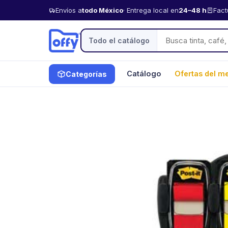
Envíos a
todo México
· Entrega local en
24–48 h
Fact
Todo el catálogo
Catálogo
Ofertas del m
Categorías