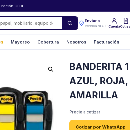
uración CFDI
Enviar a
Verifica tu C.P.
Cuenta
Cotiz
es
Mayoreo
Cobertura
Nosotros
Facturación
BANDERITA 1 
AZUL, ROJA,
AMARILLA
Precio a cotizar
Cotizar por WhatsApp