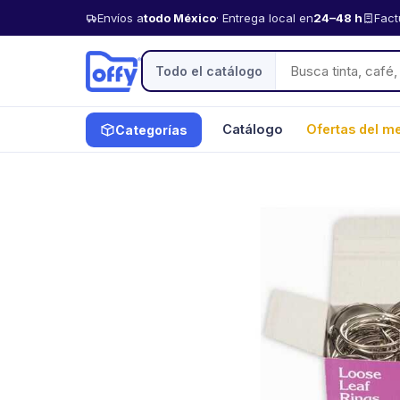
Envíos a
todo México
· Entrega local en
24–48 h
Fact
Todo el catálogo
Catálogo
Ofertas del m
Categorías