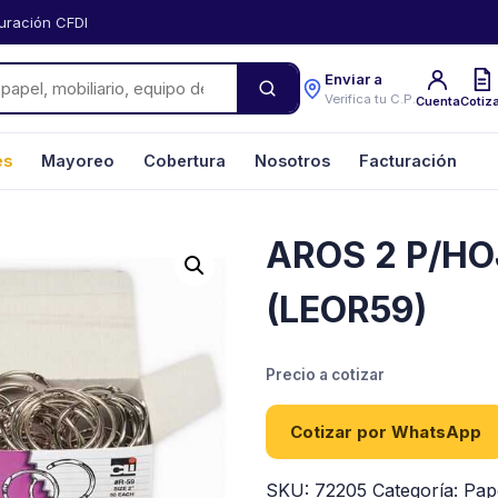
uración CFDI
Enviar a
Verifica tu C.P.
Cuenta
Cotiz
es
Mayoreo
Cobertura
Nosotros
Facturación
AROS 2 P/HO
(LEOR59)
Precio a cotizar
Cotizar por WhatsApp
SKU:
72205
Categoría:
Pap