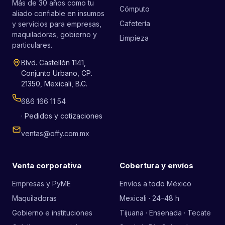
Más de 30 años como tu
Cómputo
aliado confiable en insumos
Cafetería
y servicios para empresas,
maquiladoras, gobierno y
Limpieza
particulares.
Blvd. Castellón 1141,
Conjunto Urbano, CP.
21350, Mexicali, B.C.
686 166 11 54
· Pedidos y cotizaciones
ventas@offy.com.mx
Venta corporativa
Cobertura y envíos
Empresas y PyME
Envíos a todo México
Maquiladoras
Mexicali · 24–48 h
Gobierno e instituciones
Tijuana · Ensenada · Tecate