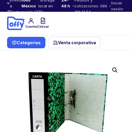
Envíos
todo
· Entrega
24–
Pedidos y
Iniciar
a
México
local en
48 h
cotizaciones: 686
sesión
Facturación CFDI
166 11 54
Cuenta
Cotizar
Categorías
Venta corporativa