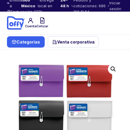
Envíos
todo
· Entrega
24–
Pedidos y
Iniciar
a
México
local en
48 h
cotizaciones: 686
sesión
Facturación CFDI
166 11 54
Cuenta
Cotizar
Categorías
Venta corporativa