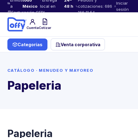
Envíos
todo
· Entrega
24–
Pedidos y
Iniciar
a
México
local en
48 h
cotizaciones: 686
sesión
Facturación CFDI
166 11 54
Cuenta
Cotizar
Categorías
Venta corporativa
CATÁLOGO · MENUDEO Y MAYOREO
Papeleria
Papeleria