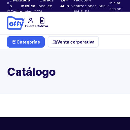
Envíos
todo
· Entrega
24–
Pedidos y
Iniciar
a
México
local en
48 h
cotizaciones: 686
sesión
Facturación CFDI
166 11 54
Cuenta
Cotizar
Categorías
Venta corporativa
Catálogo