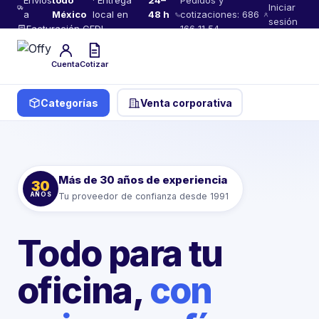
Envíos
todo
· Entrega
24–
Pedidos y
Iniciar
a
México
local en
48 h
cotizaciones: 686
sesión
Facturación CFDI
166 11 54
Cuenta
Cotizar
Categorías
Venta corporativa
Más de 30 años de experiencia
30
AÑOS
Tu proveedor de confianza desde 1991
Todo para tu
oficina,
con