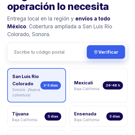
operación lo necesita
Entrega local en la región y
envíos a todo
México
. Cobertura ampliada a San Luis Río
Colorado, Sonora.
Verificar
San Luis Río
Mexicali
Colorado
2–3 días
24–48 h
Baja California
Sonora · ¡Nueva
cobertura!
Tijuana
Ensenada
3 días
3 días
Baja California
Baja California