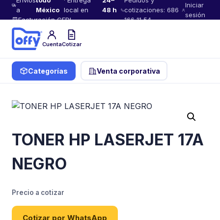
Envíos
todo
· Entrega
24–
Pedidos y
Iniciar
a
México
local en
48 h
cotizaciones: 686
sesión
Facturación CFDI
166 11 54
Cuenta
Cotizar
Categorías
Venta corporativa
TONER HP LASERJET 17A
NEGRO
Precio a cotizar
Cotizar por WhatsApp