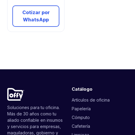
Cotizar por
WhatsApp
Catálogo
Artículos de oficina
Soluciones para tu oficina.
Papelería
Más de 30 años como tu
Cómputo
aliado confiable en insumos
Cafetería
y servicios para empresas,
maquiladoras, gobierno y
Limpieza