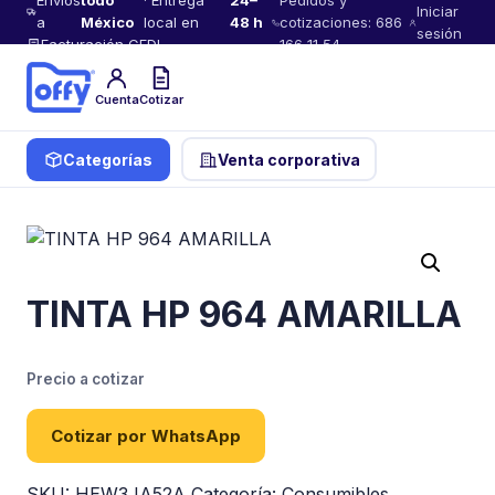
Envíos
todo
· Entrega
24–
Pedidos y
Iniciar
a
México
local en
48 h
cotizaciones: 686
sesión
Facturación CFDI
166 11 54
Cuenta
Cotizar
Categorías
Venta corporativa
TINTA HP 964 AMARILLA
Precio a cotizar
Cotizar por WhatsApp
SKU:
HEW3JA52A
Categoría:
Consumibles