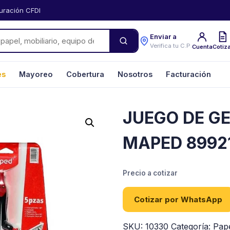
uración CFDI
Enviar a
Verifica tu C.P.
Cuenta
Cotiz
es
Mayoreo
Cobertura
Nosotros
Facturación
JUEGO DE G
MAPED 8992
Precio a cotizar
Cotizar por WhatsApp
SKU:
10330
Categoría:
Pape