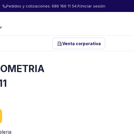
Pedidos y cotizaciones: 686 166 11 54
Iniciar sesión
ar
Venta corporativa
EOMETRIA
11
leria