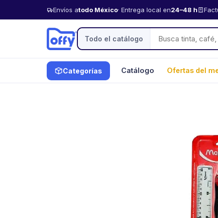
Envíos a
todo México
· Entrega local en
24–48 h
Fact
Todo el catálogo
Catálogo
Ofertas del m
Categorías