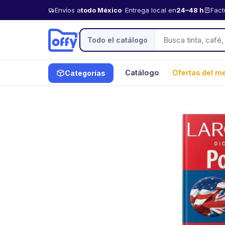
Envíos a
todo México
· Entrega local en
24–48 h
Fact
Todo el catálogo
Catálogo
Ofertas del m
Categorías