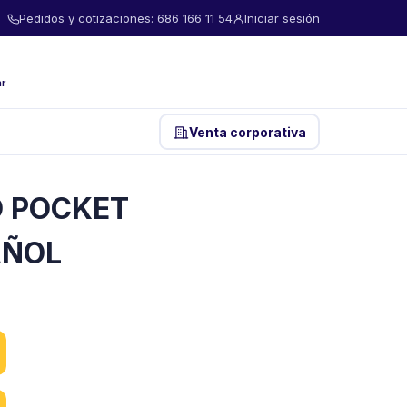
Pedidos y cotizaciones: 686 166 11 54
Iniciar sesión
ar
Venta corporativa
O POCKET
AÑOL