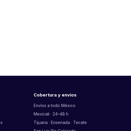
Cobertura y envíos
Envíos a todo México
Mexicali · 24–48 h
es
Tijuana · Ensenada · Tecate
San Luis Río Colorado