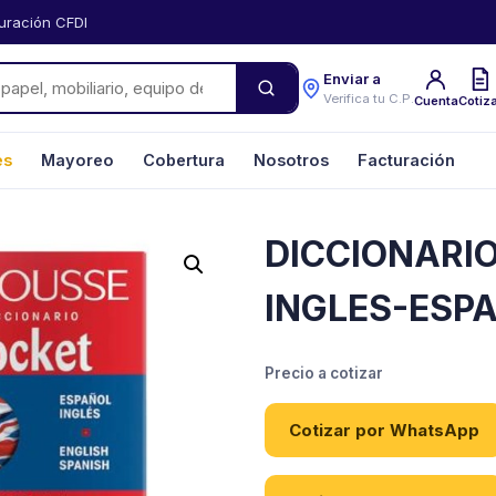
uración CFDI
Enviar a
Verifica tu C.P.
Cuenta
Cotiz
es
Mayoreo
Cobertura
Nosotros
Facturación
DICCIONARI
INGLES-ESP
Precio a cotizar
Cotizar por WhatsApp