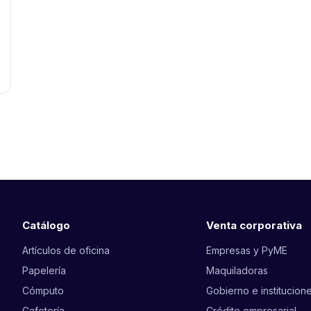
Catálogo
Venta corporativa
Artículos de oficina
Empresas y PyME
Papelería
Maquiladoras
Cómputo
Gobierno e institucion
Cafetería
Crédito empresarial