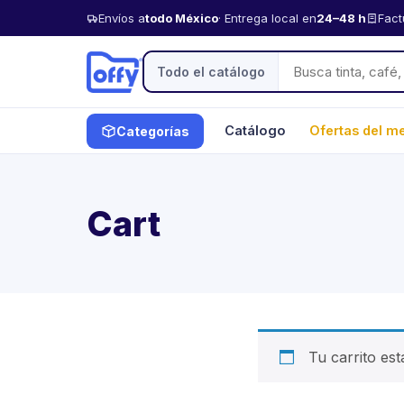
Envíos a
todo México
· Entrega local en
24–48 h
Fact
Todo el catálogo
Catálogo
Ofertas del m
Categorías
Cart
Tu carrito est