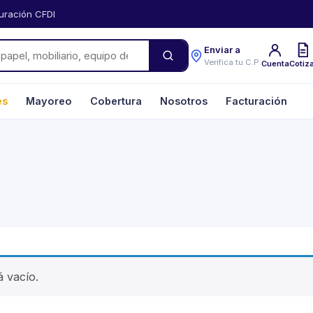
uración CFDI
Enviar a
Verifica tu C.P.
Cuenta
Cotiz
es
Mayoreo
Cobertura
Nosotros
Facturación
á vacío.