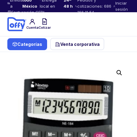
Envíos
todo
· Entrega
24–
Pedidos y
Iniciar
a
México
local en
48 h
cotizaciones: 686
sesión
Facturación CFDI
166 11 54
Cuenta
Cotizar
Categorías
Venta corporativa