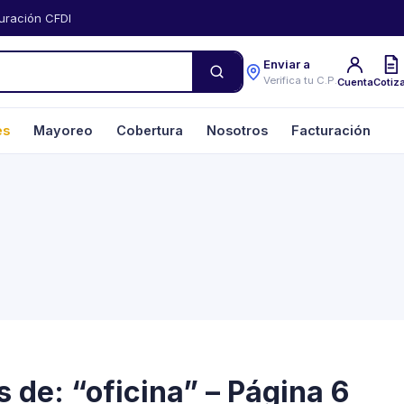
uración CFDI
Enviar a
Verifica tu C.P.
Cuenta
Cotiz
es
Mayoreo
Cobertura
Nosotros
Facturación
 de: “oficina” – Página 6