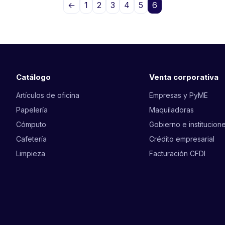
←
1
2
3
4
5
6
Catálogo
Venta corporativa
Artículos de oficina
Empresas y PyME
Papelería
Maquiladoras
Cómputo
Gobierno e institucion
Cafetería
Crédito empresarial
Limpieza
Facturación CFDI