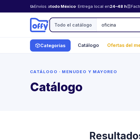
Envíos a
todo México
· Entrega local en
24–48 h
Fact
Todo el catálogo
Catálogo
Ofertas del m
Categorías
CATÁLOGO · MENUDEO Y MAYOREO
Catálogo
Resultados