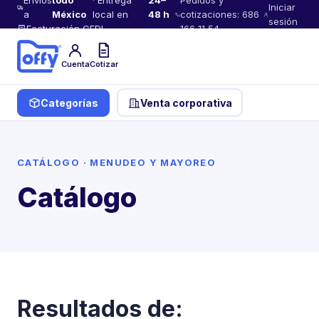
Envíos
todo
· Entrega
24–
Pedidos y
Iniciar
a
México
local en
48 h
cotizaciones: 686
sesión
Facturación CFDI
166 11 54
Cuenta
Cotizar
Categorías
Venta corporativa
CATÁLOGO · MENUDEO Y MAYOREO
Catálogo
Resultados de: