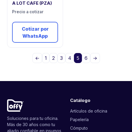
A LOT CAFE (PZA)
Precio a cotizar
Cotizar por
WhatsApp
←
1
2
3
4
5
6
→
Catálogo
Artículos de oficina
Soluciones para tu oficina.
Papelería
Más de 30 años como tu
Cómputo
aliado confiable en insumos