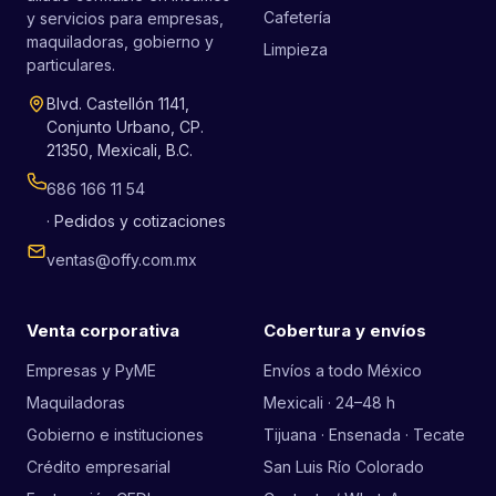
Cafetería
y servicios para empresas,
maquiladoras, gobierno y
Limpieza
particulares.
Blvd. Castellón 1141,
Conjunto Urbano, CP.
21350, Mexicali, B.C.
686 166 11 54
· Pedidos y cotizaciones
ventas@offy.com.mx
Venta corporativa
Cobertura y envíos
Empresas y PyME
Envíos a todo México
Maquiladoras
Mexicali · 24–48 h
Gobierno e instituciones
Tijuana · Ensenada · Tecate
Crédito empresarial
San Luis Río Colorado