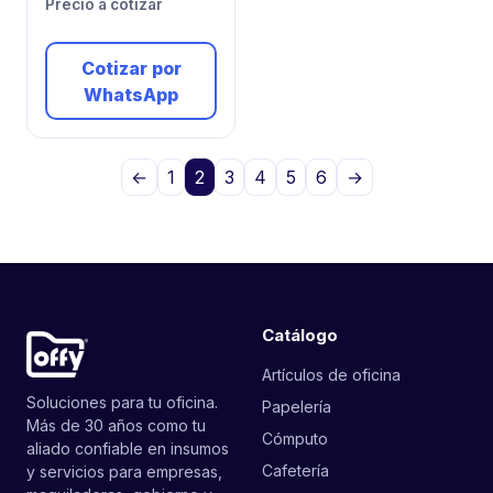
Precio a cotizar
Cotizar por
WhatsApp
←
1
2
3
4
5
6
→
Catálogo
Artículos de oficina
Soluciones para tu oficina.
Papelería
Más de 30 años como tu
Cómputo
aliado confiable en insumos
Cafetería
y servicios para empresas,