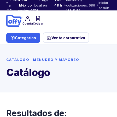
Envíos
todo
· Entrega
24–
Pedidos y
Iniciar
a
México
local en
48 h
cotizaciones: 686
sesión
Facturación CFDI
166 11 54
Cuenta
Cotizar
Categorías
Venta corporativa
CATÁLOGO · MENUDEO Y MAYOREO
Catálogo
Resultados de: